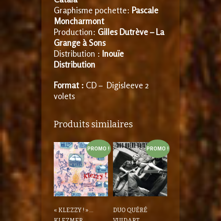
Graphisme pochette:
Pascale
Moncharmont
Production:
Gilles Dutrève – La
Grange à Sons
Distribution :
Inouïe
Distribution
Format :
CD – Digisleeve 2
volets
Produits similaires
PROMO !
PROMO !
« KLEZZY ! » …
DUO QUÉRÉ
KLEZMER
VUIDART