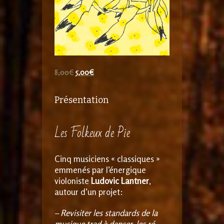
8,00
€
5,00
€
Présentation
Les Folkeux de Pie
Cinq musiciens « classiques »
emmenés par l’énergique
violoniste
Ludovic Lantner
,
autour d’un projet:
– Revisiter les standards de la
musique trad à danser, les ré-