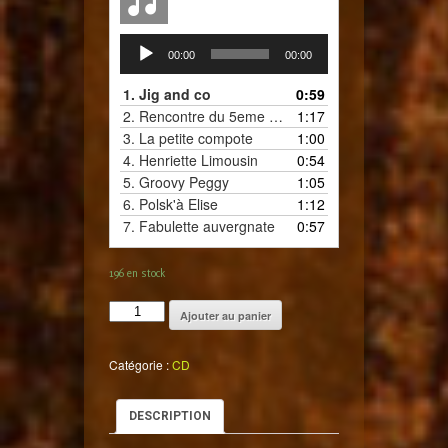
Lecteur
00:00
00:00
audio
1. Jig and co
0:59
2. Rencontre du 5eme temps
1:17
3. La petite compote
1:00
4. Henriette Limousin
0:54
5. Groovy Peggy
1:05
6. Polsk'à Elise
1:12
7. Fabulette auvergnate
0:57
196 en stock
quantité
Ajouter au panier
de
Les
Catégorie :
CD
Folkeux
de
Pie
DESCRIPTION