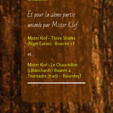
Et pour la 2ème partie
animée par Mister Klof
Mister Klof – Three Sharks
(Nigel Eaton)- Bourree 2T
et
Mister Klof – Le Chauchillon
(J.Blanchard) / Bourée à
Tournadre (trad) – Bourrée3T